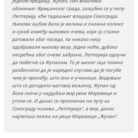
једном предању, Жупан, син власника
оближњег Врмџанског града, заљубио се у лепу
Лептерију, кћи тадашњег владара Сокограда.
Њихова љубав била је велика и снажна колико
и сукоб између њихових очева, који су стално
ратовали због поседа, па никако нису
одобравали њихову везу. Једне ноћи, дубоко
несрећна због очеве забране, Лептерија одлучи
да побегне са Жупаном. То је њеног оца толико
разбеснело да је наредио слугама да је погубе
чим је пронађу, што они и учинише. Видевши
шта се догодило његовој вољеној, Жупан од
бола скочи у најдубљи вир реке Моравице и
утопи се. И данас се пропланак на путу ка
Сокограду назива „Лептерија“, а вир, данас
најлепша плажа на реци Моравици „Жупан“.