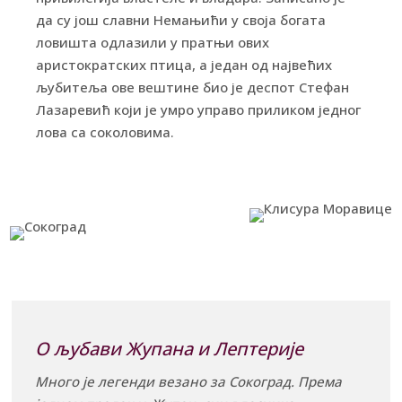
да су још славни Немањићи у своја богата
ловишта одлазили у пратњи ових
аристократских птица, а један од највећих
љубитеља ове вештине био је деспот Стефан
Лазаревић који је умро управо приликом једног
лова са соколовима.
О љубави Жупана и Лептерије
Много је легенди везано за Сокоград. Према