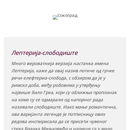
Лептерија-слободиште
Много вероватнија верзија настанка имена
Лептерија, каже да овај назив потиче од грчке
речи елефтериа-слобода, с обзиром да је у
римско доба, међу робовима у утврђењу
највише било Грка, који су оближњи пропланак
на коме су се одмарали од напорног рада
називали слободиште. Иако мање романтична,
ова варијанта легенде је потписницу ових
редова инспирисала да се присети чувеног
стиха Бранка Миљковића и напише га у мало