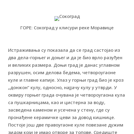
ГОРЕ: Сокоград у клисури реке Моравице
Истраживања су показала да се град састојао из
два дела-горњег и доњег и да је био врло разуђен
и великих размера. Доњи град је данас углавном
разрушен, осим делова бедема, четвороугаоне
куле и главне капије. Улаз у горњи град био је кроз
„донжон“ кулу, односно, најјачу кулу у утврди. У
оквиру горњег града очувана је четвороугаона кула
са пушкарницама, као и цистерна за воду,
засведена каменом и усечена у стену, где су
пронађене керамичке цеви за довод кишнице.
Постоје још две правоугаоне куле повезане дужим
зидом који је имао отворе за топове. Средиште