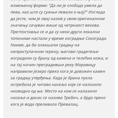
измењеној форми: “Да ли је слобода умела да
пева, као што су сужњи певали о њој?” Изгледа
да јесте, чим је овај назив у свом оригиналном
значењу сачуван више од четрнаест векова.
Претпоставља се и да су неки други локални
топоними настали у време изградње Сокограда.
Наиме, да би олакшали градњу на
неприступачном терену, његови градитељи
изградили су брану од камена и телећих кожа, и
на тај начин преградивши реку Моравицу
направили језеро преко кога је довожен камен
за градњу утврђења. Када је брана пукла
истребила је читаво насеље које се налазило
низводно од ње. Место на ком се налазило
насеље и данас се назива Требич, а брдо преко
кога је вода преливала Превалац.