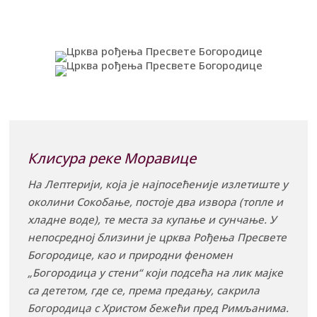
Клисура реке Моравице
На Лептерији, која је најпосећеније излетиште у
околини Сокобање, постоје два извора (топле и
хладне воде), те места за купање и сунчање. У
непосредној близини је црква Рођења Пресвете
Богородице, као и природни феномен
„Богородица у стени“ који подсећа на лик мајке
са дететом, где се, према предању, сакрила
Богородица с Христом бежећи пред Римљанима.