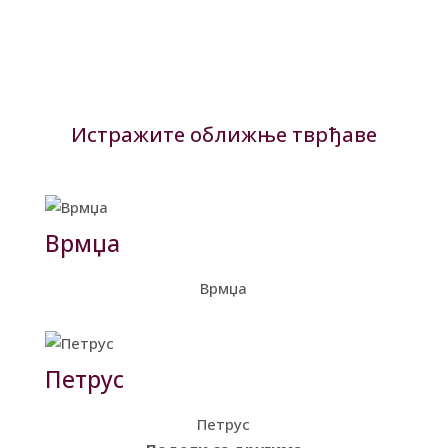
Истражите оближње тврђаве
Врмџа
Врмџа
Петрус
Петрус