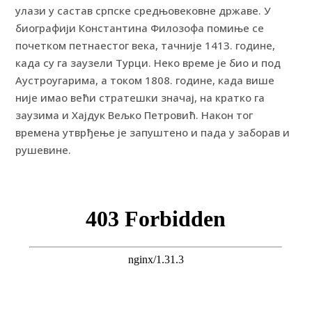
улази у састав српске средњовековне државе. У
биографији Константина Филозофа помиње се
почетком петнаестог века, тачније 1413. године,
када су га заузели Турци. Неко време је био и под
Аустроугарима, а током 1808. године, када више
није имао већи стратешки значај, на кратко га
заузима и Хајдук Вељко Петровић. Након тог
времена утврђење је запуштено и пада у заборав и
рушевине.