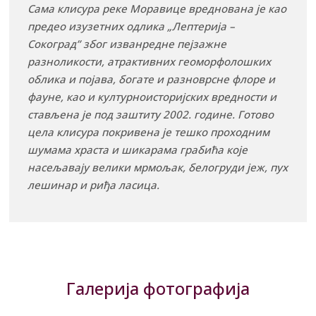
Сама клисура реке Моравице вреднована је као
предео изузетних одлика „Лептерија –
Сокоград” због изванредне пејзажне
разноликости, атрактивних геоморфолошких
облика и појава, богате и разноврсне флоре и
фауне, као и културноисторијских вредности и
стављена је под заштиту 2002. године. Готово
цела клисура покривена је тешко проходним
шумама храста и шикарама грабића које
насељавају велики мрмољак, белогруди јеж, пух
лешинар и риђа ласица.
Галерија фотографија