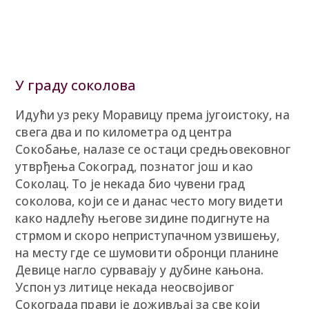
У граду соколова
Идући уз реку Моравицу према југоистоку, на
свега два и по километра од центра
Сокобање, налазе се остаци средњовековног
утврђења Сокоград, познатог још и као
Соколац. То је некада био чувени град
соколова, који се и данас често могу видети
како надлећу његове зидине подигнуте на
стрмом и скоро неприступачном узвишењу,
на месту где се шумовити обронци планине
Девице нагло сурвавају у дубине кањона.
Успон уз литице некада неосвојивог
Сокограда прави је доживљај за све који