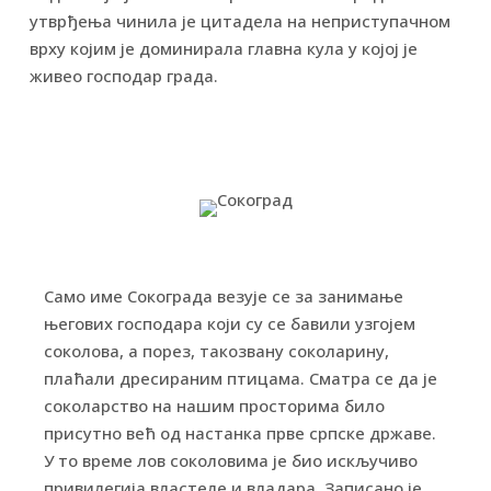
утврђења чинила је цитадела на неприступачном
врху којим је доминирала главна кула у којој је
живео господар града.
Само име Сокограда везује се за занимање
његових господара који су се бавили узгојем
соколова, а порез, такозвану соколарину,
плаћали дресираним птицама. Сматра се да је
соколарство на нашим просторима било
присутно већ од настанка прве српске државе.
У то време лов соколовима је био искључиво
привилегија властеле и владара. Записано је